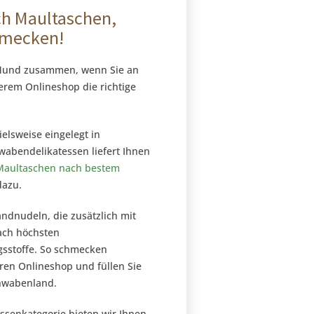
ch Maultaschen,
hmecken!
m Mund zusammen, wenn Sie an
rem Onlineshop die richtige
ielsweise eingelegt in
wabendelikatessen liefert Ihnen
Maultaschen nach bestem
dazu.
ndnudeln, die zusätzlich mit
ach höchsten
gsstoffe. So schmecken
ren Onlineshop und füllen Sie
hwabenland.
ssenkategorie bieten wir Ihnen