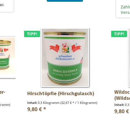
Zahl
Vers
TIPP!
TIPP!
er-
Wildsc
Hirschtöpfle (Hirschgulasch)
(Wilds
Inhalt
0.3 Kilogramm
(32,67 € * / 1 Kilogramm)
ogramm)
Inhalt
0.3
9,80 € *
9,80 €