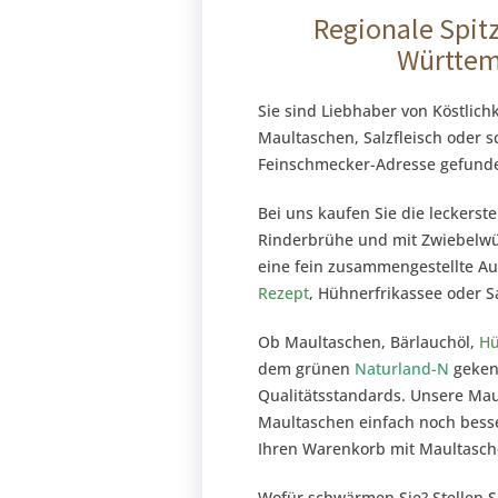
Regionale Spit
Württem
Sie sind Liebhaber von Köstli
Maultaschen, Salzfleisch oder
Feinschmecker-Adresse gefund
Bei uns kaufen Sie die leckers
Rinderbrühe und mit Zwiebelwür
eine fein zusammengestellte A
Rezept
, Hühnerfrikassee oder S
Ob Maultaschen, Bärlauchöl,
Hü
dem grünen
Naturland-N
gekenn
Qualitätsstandards. Unsere Ma
Maultaschen einfach noch besse
Ihren Warenkorb mit Maultasc
Wofür schwärmen Sie? Stellen S