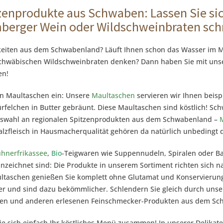
zenprodukte aus Schwaben: Lassen Sie si
berger Wein oder Wildschweinbraten sc
chkeiten aus dem Schwabenland? Läuft Ihnen schon das Wasser i
 schwäbischen Wildschweinbraten denken? Dann haben Sie mit unse
en!
ten Maultaschen ein: Unsere
Maultaschen
servieren wir Ihnen beisp
felchen in Butter gebräunt. Diese Maultaschen sind köstlich! Sch
uswahl an regionalen Spitzenprodukten aus dem Schwabenland –
alzfleisch in Hausmacherqualität gehören da natürlich unbedingt 
hnerfrikassee
,
Bio
-Teigwaren wie Suppennudeln, Spiralen oder Ba
zeichnet sind: Die Produkte in unserem Sortiment richten sich n
ultaschen genießen Sie komplett ohne Glutamat und Konservierun
r und sind dazu bekömmlicher. Schlendern Sie gleich durch unse
hen und anderen erlesenen Feinschmecker-Produkten aus dem Sc
ie sich einfach Ihr köstliches Menü zusammen! In unserer Delikate