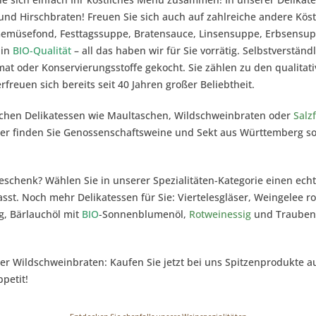
nd Hirschbraten! Freuen Sie sich auch auf zahlreiche andere Kös
 Gemüsefond, Festtagssuppe, Bratensauce, Linsensuppe, Erbsensu
 in
BIO-Qualität
– all das haben wir für Sie vorrätig. Selbstverstän
 oder Konservierungsstoffe gekocht. Sie zählen zu den qualitat
freuen sich bereits seit 40 Jahren großer Beliebtheit.
schen Delikatessen wie Maultaschen, Wildschweinbraten oder
Salz
er finden Sie Genossenschaftsweine und Sekt aus Württemberg s
eschenk? Wählen Sie in unserer Spezialitäten-Kategorie einen e
asst. Noch mehr Delikatessen für Sie: Viertelesgläser, Weingelee r
ig, Bärlauchöl mit
BIO
-Sonnenblumenöl,
Rotweinessig
und Traubenl
er Wildschweinbraten: Kaufen Sie jetzt bei uns Spitzenprodukte 
petit!