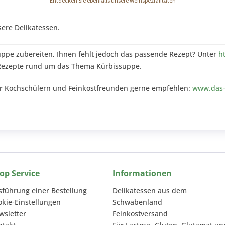
Entdecken Sie ebenfalls unsere Weinspezialitäten
ere Delikatessen.
suppe zubereiten, Ihnen fehlt jedoch das passende Rezept? Unter
h
Rezepte rund um das Thema Kürbissuppe.
wir Kochschülern und Feinkostfreunden gerne empfehlen:
www.das-f
op Service
Informationen
sführung einer Bestellung
Delikatessen aus dem
okie-Einstellungen
Schwabenland
wsletter
Feinkostversand