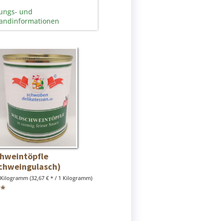
ungs- und
andinformationen
hweintöpfle
chweingulasch)
 Kilogramm
(32,67 € * / 1 Kilogramm)
 *