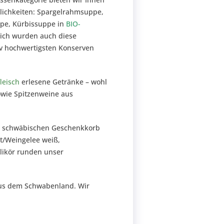
tlichkeiten: Spargelrahmsuppe,
ppe, Kürbissuppe in
BIO-
dlich wurden auch diese
iv hochwertigsten Konserven
fleisch
erlesene Getränke – wohl
owie Spitzenweine aus
cht schwäbischen Geschenkkorb
ot/Weingelee weiß,
ikör runden unser
aus dem Schwabenland. Wir