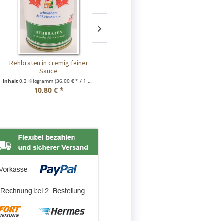
Rehbraten in cremig feiner
Hirschbraten in cremig feiner
Sauce
Sauce
In
Inhalt
0.3 Kilogramm
(36,00 € * / 1 Kilogramm)
Inhalt
0.3 Kilogramm
(33,00 € * / 1 Kilogramm)
10,80 € *
9,90 € *